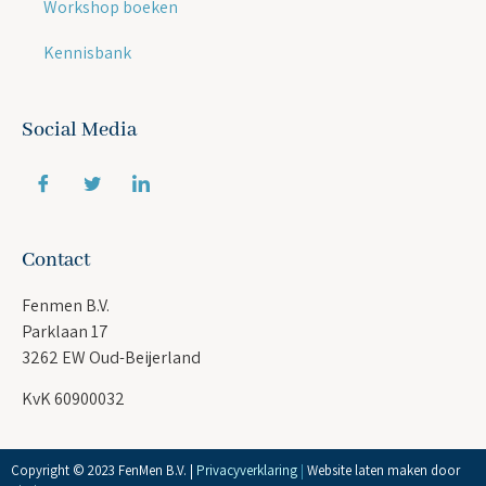
Workshop boeken
Kennisbank
Social Media
Contact
Fenmen B.V.
Parklaan 17
3262 EW Oud-Beijerland
KvK 60900032
Copyright © 2023 FenMen B.V. |
Privacyverklaring
|
Website laten maken door