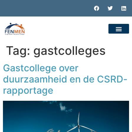
Tag:
gastcolleges
Gastcollege over
duurzaamheid en de CSRD-
rapportage