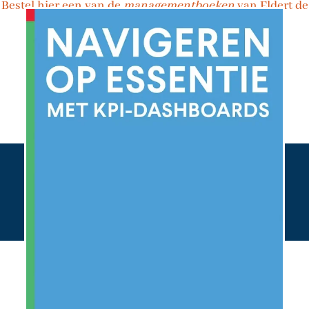
Bestel hier een van de
managementboeken
van Eldert de
Jager
Bestel hier