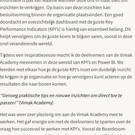
Informatie is pas van waarde wanneer deze ons in staat stelt om
inzichten te verkrijgen. Op basis van deze inzichten kan
besluitvorming binnen de organisatie plaatsvinden. Een goed
doordacht en overzichtelijk dashboard met de juiste Key
Performance Indicators (KPI’s) is hierbij van essentieel belang. Dit
helpt vervolgens om de juiste koers te blijven varen, vooral in deze
snel veranderende wereld.
Tijdens een inspiratiesessie mocht ik de deelnemers van de Vimak
Academy meenemen in deze wereld van KPI’s en Power BI. We
leerden met elkaar hoe je de juiste KPI’s inzet om duidelijk inzicht
te krijgen in je organisatie en hoe je vervolgens kunt acteren op de
resultaten die naar boven komen.
“Genoeg praktische tips en nieuwe inzichten om direct toe te
passen!”
(Vimak Academy)
Het was weer zeer plezierig om aan de Vimak Academy mee te
werken. Het gaf energie om met de deelnemers te sparren over de
vraag hoe succesvol te werken met KPI’s. Vooral de Boardroom-